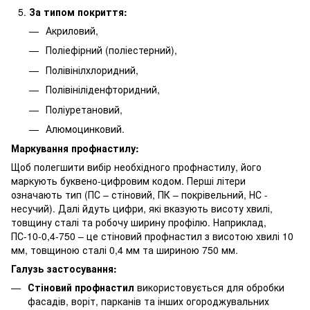
За типом покриття:
Акриловий,
Поліефірний (поліестерний),
Полівінілхлоридний,
Полівініліденфторидний,
Поліуретановий,
Алюмоцинковий.
Маркування профнастилу:
Щоб полегшити вибір необхідного профнастилу, його
маркують буквено-цифровим кодом. Перші літери
означають тип (ПС – стіновий, ПК – покрівельний, НС -
несучий). Далі йдуть цифри, які вказують висоту хвилі,
товщину сталі та робочу ширину профілю. Наприклад,
ПС-10-0,4-750 – це стіновий профнастил з висотою хвилі 10
мм, товщиною сталі 0,4 мм та шириною 750 мм.
Галузь застосування:
Стіновий профнастил
використовується для обробки
фасадів, воріт, парканів та інших огороджувальних