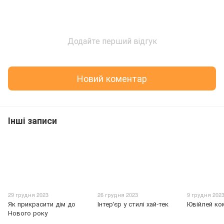
Додайте перший відгук
Новий коментар
Інші записи
29 грудня 2023
26 грудня 2023
9 грудня 202
Як прикрасити дім до
Інтер'єр у стилі хай-тек
Ювійлей ком
Нового року