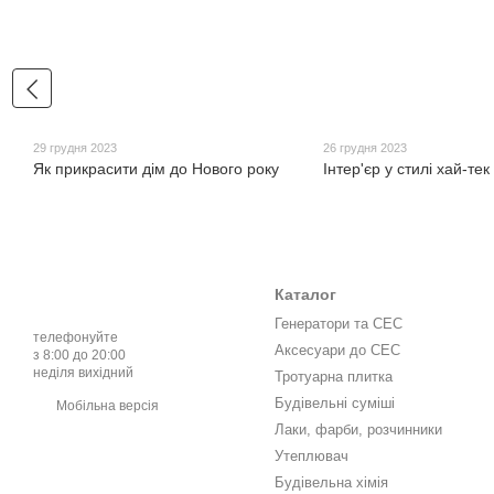
29 грудня 2023
26 грудня 2023
Як прикрасити дім до Нового року
Інтер'єр у стилі хай-тек
Каталог
Генератори та СЕС
телефонуйте
Аксесуари до СЕС
з 8:00 до 20:00
неділя вихідний
Тротуарна плитка
Будівельні суміші
Мобільна версія
Лаки, фарби, розчинники
Утеплювач
Будівельна хімія