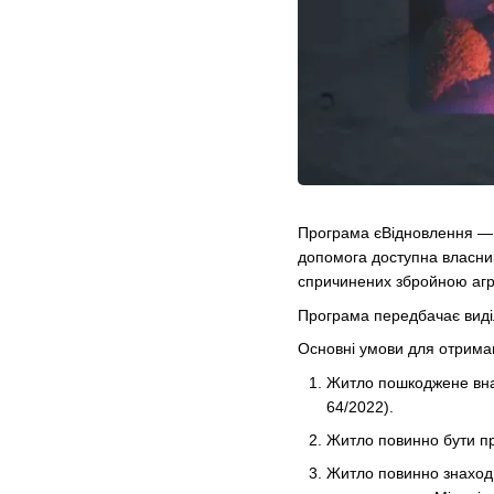
Програма єВідновлення — ц
допомога доступна власник
спричинених збройною агре
Програма передбачає виділ
Основні умови для отрима
Житло пошкоджене внас
64/2022).
Житло повинно бути пр
Житло повинно знаходит