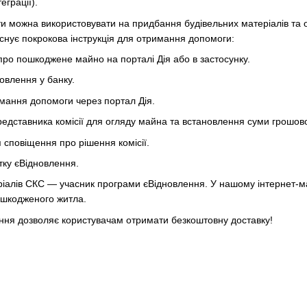
грації).
и можна використовувати на придбання будівельних матеріалів та о
снує покрокова інструкція для отримання допомоги:
ро пошкоджене майно на порталі Дія або в застосунку.
овлення у банку.
мання допомоги через портал Дія.
представника комісії для огляду майна та встановлення суми грошов
я сповіщення про рішення комісії.
тку єВідновлення.
іалів СКС — учасник програми єВідновлення. У нашому інтернет-маг
ошкодженого житла.
ння дозволяє користувачам отримати безкоштовну доставку!