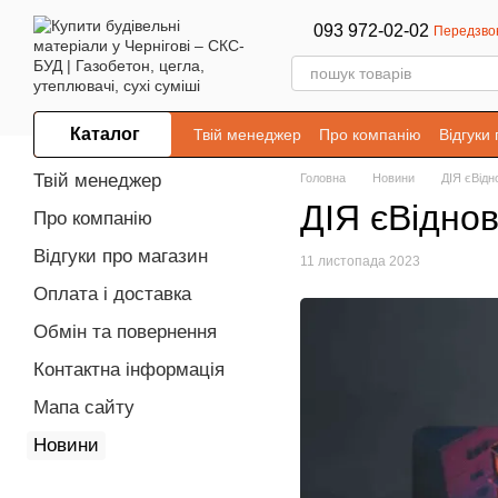
Перейти до основного контенту
093 972-02-02
Передзво
Каталог
Твій менеджер
Про компанію
Відгуки
Твій менеджер
Головна
Новини
ДІЯ єВідн
ДІЯ єВідно
Про компанію
Відгуки про магазин
11 листопада 2023
Оплата і доставка
Обмін та повернення
Контактна інформація
Мапа сайту
Новини