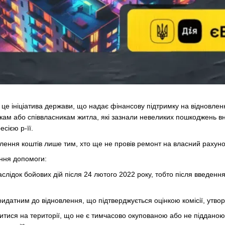
е ініціатива держави, що надає фінансову підтримку на відновлен
ам або співвласникам житла, які зазнали невеликих пошкоджень внас
сією р-її.
ення коштів лише тим, хто ще не провів ремонт на власний рахуно
ння допомоги:
лідок бойових дій після 24 лютого 2022 року, тобто після введенн
идатним до відновлення, що підтверджується оцінкою комісії, утво
ися на території, що не є тимчасово окупованою або не підданою ок