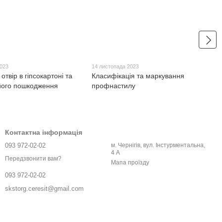
2023
14 листопада 2023
отвір в гіпсокартоні та
Класифікація та маркування
його пошкодження
профнастилу
Контактна інформація
093 972-02-02
м. Чернігів, вул. Інстурментальна,
4 А
Передзвонити вам?
Мапа проїзду
093 972-02-02
skstorg.ceresit@gmail.com