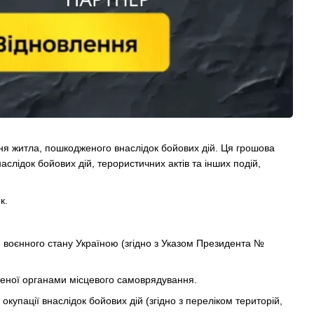
ня житла, пошкодженого внаслідок бойових дій. Ця грошова
лідок бойових дій, терористичних актів та інших подій,
к.
я воєнного стану Україною (згідно з Указом Президента №
реної органами місцевого самоврядування.
упації внаслідок бойових дій (згідно з переліком територій,