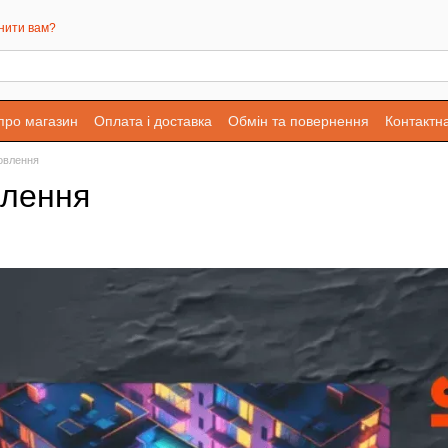
нити вам?
 про магазин
Оплата і доставка
Обмін та повернення
Контактн
овлення
влення