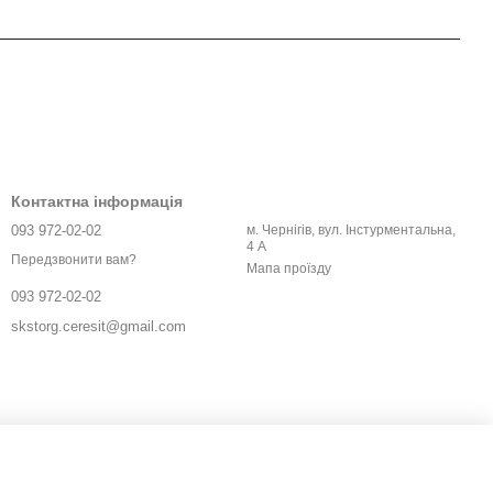
Контактна інформація
093 972-02-02
м. Чернігів, вул. Інстурментальна,
4 А
Передзвонити вам?
Мапа проїзду
093 972-02-02
це означає, що не доведеться витрачати гроші на переробки чи
skstorg.ceresit@gmail.com
мо в Чернігів чи по області. Хочете зекономити на доставці?