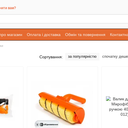
нити вам?
 про магазин
Оплата і доставка
Обмін та повернення
Контактн
ки
за популярністю
спочатку деш
Сортування: