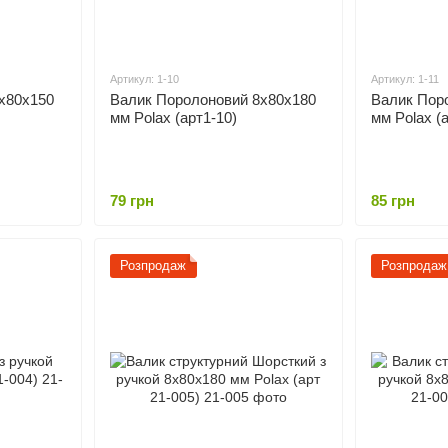
Артикул: 1-10
Артикул: 1-11
х80х150
Валик Поролоновий 8х80х180
Валик Пор
мм Polax (арт1-10)
мм Polax (а
79 грн
85 грн
Розпродаж
Розпродаж