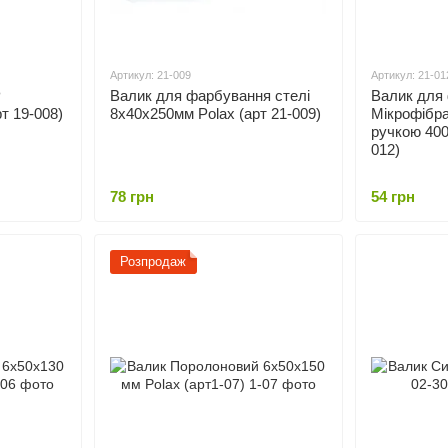
Артикул: 21-009
Артикул: 21-01
Р
Валик для фарбування стелі
Валик для 
т 19-008)
8x40x250мм Polax (арт 21-009)
Мікрофібр
ручкою 400 
012)
78 грн
54 грн
Розпродаж