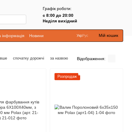
Графік роботи:
с 8:00 до 20:00
Неділя вихідний
Мій кошик
а інформація
Новини
Укр
Рус
евше
спочатку дорожчі
за назвою
Відображення:
Розпродаж