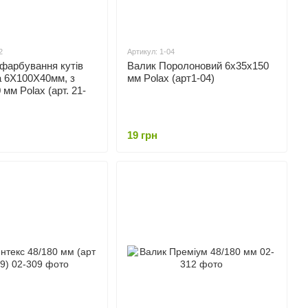
2
Артикул: 1-04
фарбування кутів
Валик Поролоновий 6х35х150
а 6Х100Х40мм, з
мм Polax (арт1-04)
мм Polax (арт. 21-
19 грн