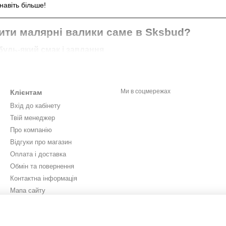
навіть більше!
ити малярні валики саме в Sksbud?
будь-який смак і завдання
йної фарби — супер для стін і стель.
біт — стійкі до зносу та грубих поверхонь.
Ми в соцмережах
Клієнтам
крофіброві — кожен вид для своєї роботи.
Вхід до кабінету
леньких для вузьких місць до широких для великих площ.
Твій менеджер
Про компанію
овіряти
Відгуки про магазин
перевірених брендів, які не втрачають ворсу та служать довго. А 
Оплата і доставка
Обмін та повернення
Контактна інформація
 і витрачати час. Все замовляєте онлайн, а доставка — швидка і пря
Мапа сайту
амовивозом!
Новини