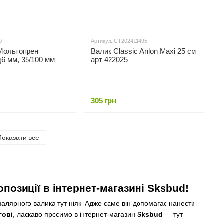
0
Артикул: СТ202411495
 Мольтопрен
Валик Classic Anlon Maxi 25 cм
д6 мм, 35/100 мм
арт 422025
305 грн
Показати все
позиції в інтернет-магазині Sksbud!
алярного валика тут ніяк. Адже саме він допомагає нанести
гові
, ласкаво просимо в інтернет-магазин
Sksbud
— тут