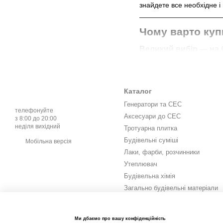
знайдете все необхідне і 
Чому варто куп
Великий вибір — на 
У нашому каталозі є:
✅ Валики для водоемульсі
✅ Валики для фасадних ро
Каталог
✅ Мехові, поролонові, мі
Генератори та СЕС
телефонуйте
✅ Різні розміри — від ма
Аксесуари до СЕС
з 8:00 до 20:00
неділя вихідний
Тротуарна плитка
Якість, якій можна д
Будівельні суміші
Мобільна версія
Ми продаємо валики лише 
Лаки, фарби, розчинники
нові покупки.
Утеплювач
Зручно купувати
Будівельна хімія
Не треба їхати в магазин
Загально будівельні матеріали
Забирайте замовлення с
Інструмент та витратні
матеріали
Ціни без переплат
Метизи та кріплення
Ми дбаємо про вашу конфіденційність