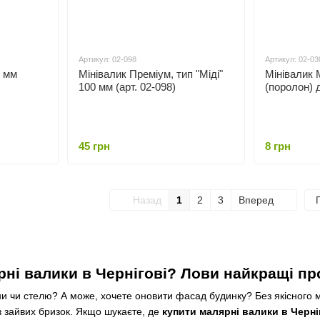
Артикул: 02-098
Артикул: 02-03
0 мм
Мінівалик Преміум, тип "Міді"
Мінівалик
100 мм (арт. 02-098)
(поролон) 
45 грн
8 грн
Назад
1
2
3
Вперед
ні валики в Чернігові? Лови найкращі про
и чи стелю? А може, хочете оновити фасад будинку? Без якісного м
з зайвих бризок. Якщо шукаєте, де
купити малярні валики в Черні