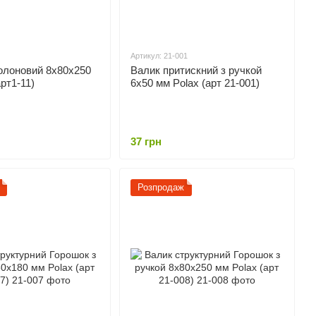
Артикул: 21-001
олоновий 8х80х250
Валик притискний з ручкой
рт1-11)
6х50 мм Polax (арт 21-001)
37 грн
Розпродаж