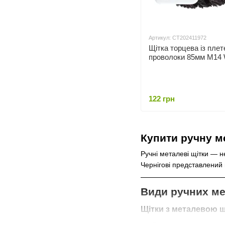
Артикул: СТ202411972
Щітка торцева із плет
проволоки 85мм М14
122 грн
Купити ручну ме
Ручні металеві щітки — н
Чернігові представлений
Види ручних ме
Щітки з металевою 
Виготовлені з міцної 