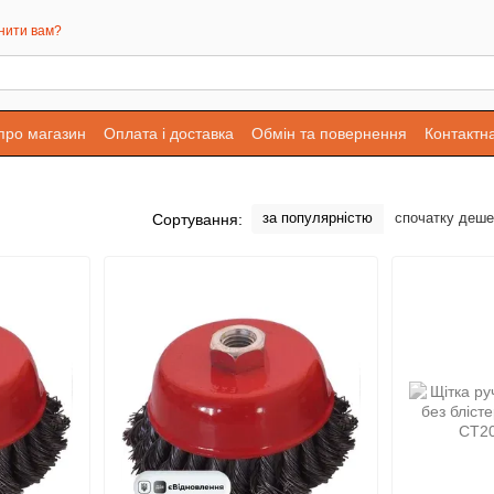
нити вам?
 про магазин
Оплата і доставка
Обмін та повернення
Контактн
за популярністю
спочатку деш
Сортування: