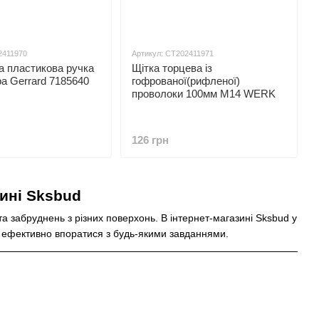
2411970
Артикул: СТ202411971
а пластикова ручка
Щітка торцева із
ра Gerrard 7185640
гофрованої(рифленої)
проволоки 100мм М14 WERK
126 грн
зині Sksbud
а забруднень з різних поверхонь. В інтернет-магазині Sksbud у
і ефективно впоратися з будь-якими завданнями.
ших поверхонь.