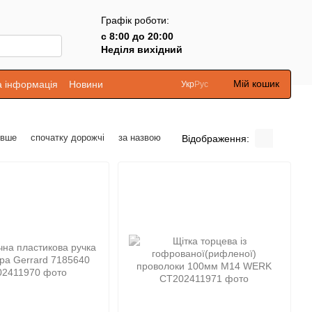
Графік роботи:
с 8:00 до 20:00
Неділя вихідний
Мій кошик
а інформація
Новини
Укр
Рус
евше
спочатку дорожчі
за назвою
Відображення: