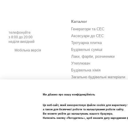
Ідеальні для видаленн
Щітки зі сталевою 
Каталог
Забезпечують високу е
Генератори та СЕС
телефонуйте
Доступні у різних фор
Аксесуари до СЕС
з 8:00 до 20:00
неділя вихідний
Тротуарна плитка
Щітки з латунною щ
Будівельні суміші
Мобільна версія
М’якші у порівнянні 
Лаки, фарби, розчинники
Використовуються дл
Утеплювач
Будівельна хімія
Переваги покуп
Загально будівельні матеріали
Інструмент та витратні
Якість та надійність
матеріали
Метизи та кріплення
Ми дбаємо про вашу конфіденційність
Ми пропонуємо щітки від п
Електрика
Великий асортимент
Це веб-сайт, який використовує файли cookie для маркетингу т
Сад город
а також для безпечної роботи та налаштування роботи сайту.
Ви можете увійти до налаштувань вашого браузера.
У каталозі Sksbud предста
Кемпінг
Натисніть кнопку «Погодитись», щоб вказати дату народження 
Зручність замовлен