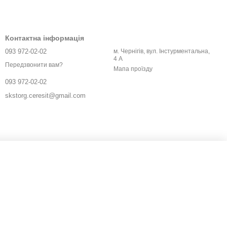
Контактна інформація
фарбування.
093 972-02-02
м. Чернігів, вул. Інстурментальна,
4 А
Передзвонити вам?
Мапа проїзду
093 972-02-02
делікатного очищення.
skstorg.ceresit@gmail.com
.