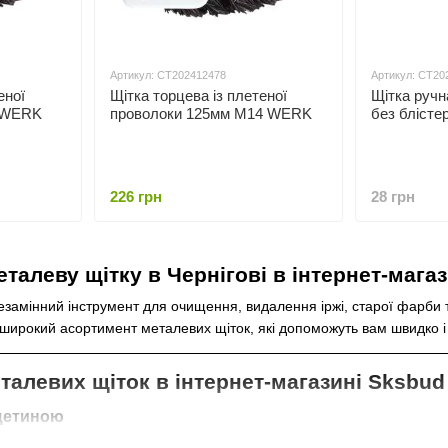
Артикул: СТ202412478
Артикул: СТ20
еної
Щітка торцева із плетеної
Щітка ручн
 WERK
проволоки 125мм М14 WERK
без блісте
226 грн
28 грн
талеву щітку в Чернігові в інтернет-мага
езамінний інструмент для очищення, видалення іржі, старої фарби т
 широкий асортимент металевих щіток, які допоможуть вам швидко 
талевих щіток в інтернет-магазині Sksbud
щетиною
сталі або латуні, підходять для агресивного очищення металу та ін