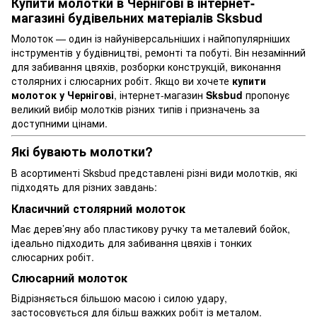
Купити молотки в Чернігові в інтернет-
магазині будівельних матеріалів Sksbud
Молоток — один із найуніверсальніших і найпопулярніших
інструментів у будівництві, ремонті та побуті. Він незамінний
для забивання цвяхів, розборки конструкцій, виконання
столярних і слюсарних робіт. Якщо ви хочете
купити
молоток у Чернігові
, інтернет-магазин
Sksbud
пропонує
великий вибір молотків різних типів і призначень за
доступними цінами.
Які бувають молотки?
В асортименті Sksbud представлені різні види молотків, які
підходять для різних завдань:
Класичний столярний молоток
Має дерев’яну або пластикову ручку та металевий бойок,
ідеально підходить для забивання цвяхів і тонких
слюсарних робіт.
Слюсарний молоток
Відрізняється більшою масою і силою удару,
застосовується для більш важких робіт із металом.