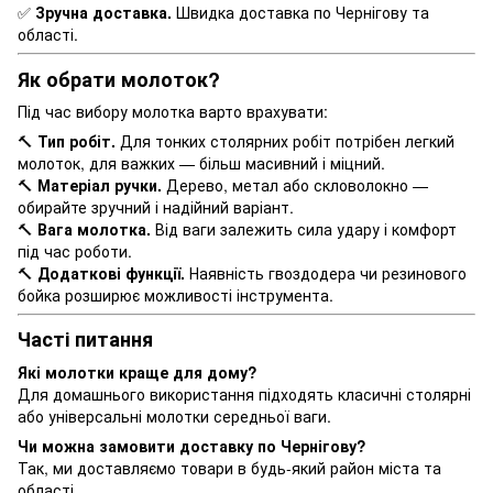
✅
Зручна доставка.
Швидка доставка по Чернігову та
області.
Як обрати молоток?
Під час вибору молотка варто врахувати:
🔨
Тип робіт.
Для тонких столярних робіт потрібен легкий
молоток, для важких — більш масивний і міцний.
🔨
Матеріал ручки.
Дерево, метал або скловолокно —
обирайте зручний і надійний варіант.
🔨
Вага молотка.
Від ваги залежить сила удару і комфорт
під час роботи.
🔨
Додаткові функції.
Наявність гвоздодера чи резинового
бойка розширює можливості інструмента.
Часті питання
Які молотки краще для дому?
Для домашнього використання підходять класичні столярні
або універсальні молотки середньої ваги.
Чи можна замовити доставку по Чернігову?
Так, ми доставляємо товари в будь-який район міста та
області.