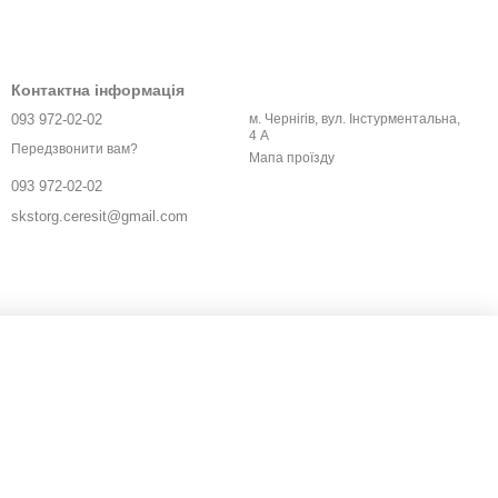
Контактна інформація
093 972-02-02
м. Чернігів, вул. Інстурментальна,
4 А
Передзвонити вам?
Мапа проїзду
093 972-02-02
skstorg.ceresit@gmail.com
тійкий до температурних коливань.
лювачів.
інополістирол і комбіновані системи.