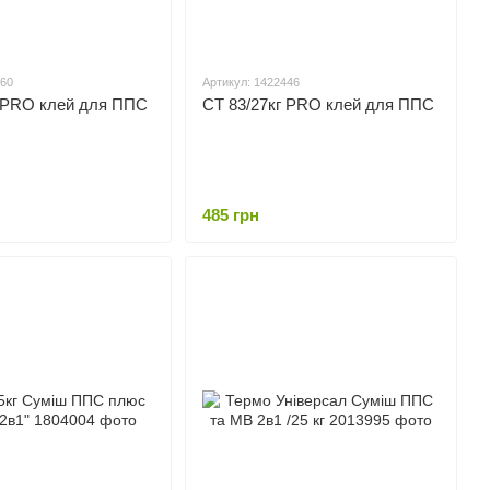
460
Артикул: 1422446
г PRO клей для ППС
СТ 83/27кг PRO клей для ППС
485 грн