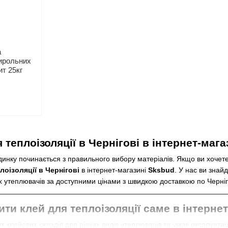
а
тирольних
ит 25кг
 теплоізоляції в Чернігові в інтернет-маг
инку починається з правильного вибору матеріалів. Якщо ви хочете
лоізоляції в Чернігові
в інтернет-магазині
Sksbud
. У нас ви знай
х утеплювачів за доступними цінами з швидкою доставкою по Черніго
ти клей для теплоізоляції саме в інтерне
нт
клейових складів для різних видів утеплювачів та умов експлуатаці