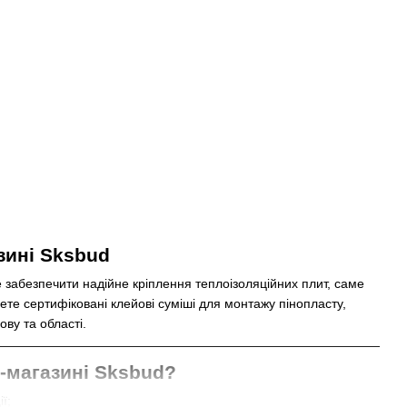
азині Sksbud
 забезпечити надійне кріплення теплоізоляційних плит, саме
дете сертифіковані клейові суміші для монтажу пінопласту,
ву та області.
т-магазині Sksbud?
ї;