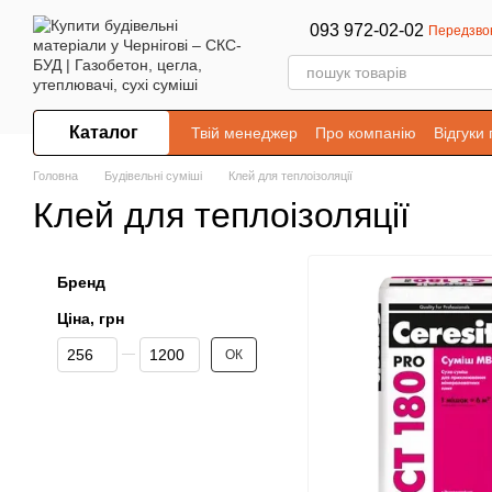
Перейти до основного контенту
093 972-02-02
Передзво
Каталог
Твій менеджер
Про компанію
Відгуки
Головна
Будівельні суміші
Клей для теплоізоляції
Клей для теплоізоляції
Бренд
Ціна, грн
Від Ціна, грн
До Ціна, грн
ОК