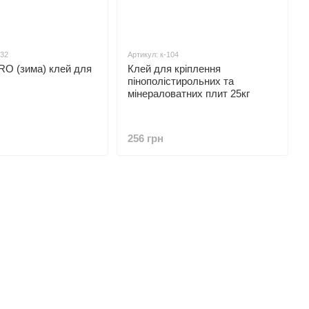
932
Артикул: к-104
RO (зима) клей для
Клей для кріплення
пінополістирольних та
мінераловатних плит 25кг
256 грн