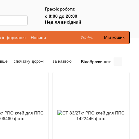
Графік роботи:
с 8:00 до 20:00
Неділя вихідний
Мій кошик
а інформація
Новини
Укр
Рус
евше
спочатку дорожчі
за назвою
Відображення: