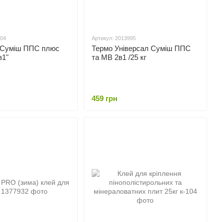
004
Артикул: 2013995
г Суміш ППС плюс
Термо Універсал Суміш ППС
в1"
та МВ 2в1 /25 кг
459 грн