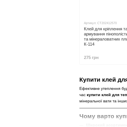
Артикул: СТ202412570
Клей для кріплення т
армування пінополіс
та мінераловатних пл
К-114
275 грн
Купити клей для
Ефективне утеплення буд
час
купити клей для теп
мінеральної вати та інши
Чому варто купи
Широкий асортиме