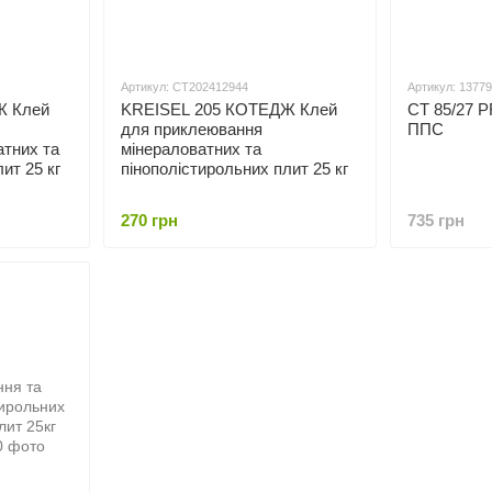
Артикул: СТ202412944
Артикул: 1377
Ж Клей
KREISEL 205 КОТЕДЖ Клей
СТ 85/27 P
для приклеювання
ППС
атних та
мінераловатних та
ит 25 кг
пінополістирольних плит 25 кг
270 грн
735 грн