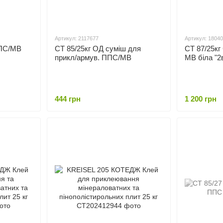
Артикул: 2117677
Артикул: 1804
ППС/МВ
СТ 85/25кг ОД суміш для
СТ 87/25к
прикл/армув. ППС/МВ
МВ біла "2
444 грн
1 200 грн