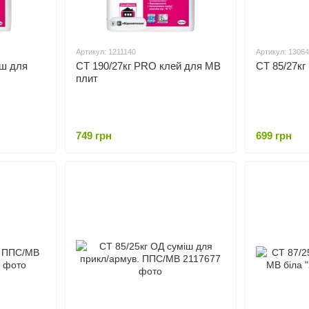
Артикул: 1211140
Артикул: 1306
іш для
СТ 190/27кг PRO клей для МВ
СТ 85/27к
плит
749 грн
699 грн