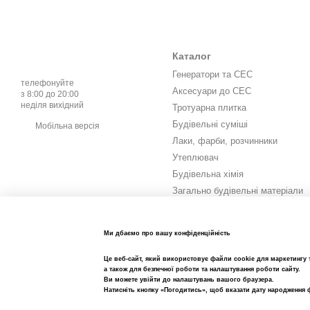
Висока якість
продук
Доступні ціни
без за
Каталог
Детальні описи та р
Генератори та СЕС
Професійна допомо
телефонуйте
Аксесуари до СЕС
з 8:00 до 20:00
Швидка доставка
по
неділя вихідний
Тротуарна плитка
Будівельні суміші
Мобільна версія
Види клею для т
Лаки, фарби, розчинники
Утеплювач
Клей для пінополіст
Будівельна хімія
Забезпечує надійне кріпл
Загально будівельні матеріали
Клей для мінерально
Інструмент та витратні
матеріали
Спеціальні склади з вис
Метизи та кріплення
Ми дбаємо про вашу конфіденційність
Універсальні клеї
Електрика
Це веб-сайт, який використовує файли cookie для маркетингу т
Сад город
Підходять для монтажу рі
а також для безпечної роботи та налаштування роботи сайту.
Ви можете увійти до налаштувань вашого браузера.
Кемпінг
Натисніть кнопку «Погодитись», щоб вказати дату народження 
Як обрати клей 