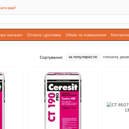
нити вам?
 про магазин
Оплата і доставка
Обмін та повернення
Контактн
за популярністю
спочатку деш
Сортування: