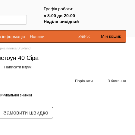
Графік роботи:
с 8:00 до 20:00
Неділя вихідний
Мій кошик
а інформація
Новини
Укр
Рус
рна плитка Brukland
стоун 40 Сіра
Написати відгук
Порівняти
В бажання
ичувальної знижки
Замовити швидко