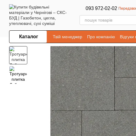
Перейти до основного контенту
093 972-02-02
Передзво
Каталог
Твій менеджер
Про компанію
Відгуки