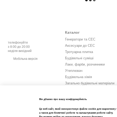
Каталог
Генератори та СЕС
телефонуйте
Аксесуари до СЕС
з 8:00 до 20:00
неділя вихідний
Тротуарна плитка
Будівельні суміші
Мобільна версія
Лаки, фарби, розчинники
Утеплювач
Будівельна хімія
Загально будівельні матеріали
Інструмент та витратні
матеріали
Метизи та кріплення
Ми дбаємо про вашу конфіденційність
Електрика
Це веб-сайт, який використовує файли cookie для маркетингу т
Сад город
а також для безпечної роботи та налаштування роботи сайту.
Ви можете увійти до налаштувань вашого браузера.