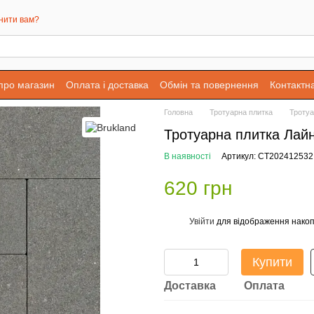
нити вам?
 про магазин
Оплата і доставка
Обмін та повернення
Контактн
Головна
Тротуарна плитка
Тротуа
Тротуарна плитка Лайн
В наявності
Артикул: СТ202412532
620 грн
Увійти
для відображення накоп
%
Купити
Доставка
Оплата