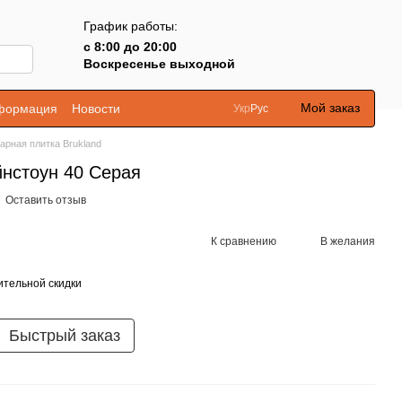
График работы:
с 8:00 до 20:00
Воскресенье выходной
Мой заказ
нформация
Новости
Укр
Рус
арная плитка Brukland
йнстоун 40 Серая
Оставить отзыв
К сравнению
В желания
тельной скидки
Быстрый заказ