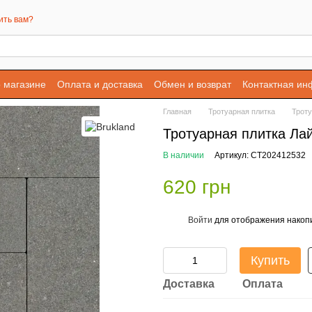
ить вам?
 магазине
Оплата и доставка
Обмен и возврат
Контактная и
Главная
Тротуарная плитка
Троту
Тротуарная плитка Ла
В наличии
Артикул: СТ202412532
620 грн
Войти
для отображения накопи
%
Купить
Доставка
Оплата