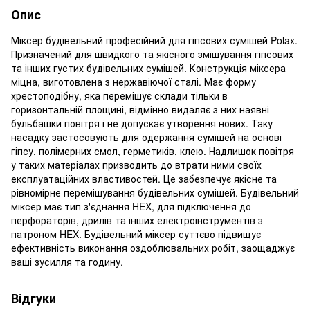
Опис
Міксер будівельний професійний для гіпсових сумішей Polax.
Призначений для швидкого та якісного змішування гіпсових
та інших густих будівельних сумішей. Конструкція міксера
міцна, виготовлена з нержавіючої сталі. Має форму
хрестоподібну, яка перемішує склади тільки в
горизонтальній площині, відмінно видаляє з них наявні
бульбашки повітря і не допускає утворення нових. Таку
насадку застосовують для одержання сумішей на основі
гіпсу, полімерних смол, герметиків, клею. Надлишок повітря
у таких матеріалах призводить до втрати ними своїх
експлуатаційних властивостей. Це забезпечує якісне та
рівномірне перемішування будівельних сумішей. Будівельний
міксер має тип з'єднання HEX, для підключення до
перфораторів, дрилів та інших електроінструментів з
патроном HEX. Будівельний міксер суттєво підвищує
ефективність виконання оздоблювальних робіт, заощаджує
ваші зусилля та годину.
Відгуки