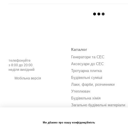
Каталог
Генератори та СЕС
телефонуйте
Аксесуари до СЕС
з 8:00 до 20:00
неділя вихідний
Тротуарна плитка
Будівельні суміші
Мобільна версія
Лаки, фарби, розчинники
Утеплювач
Будівельна хімія
Загально будівельні матеріали
Інструмент та витратні
матеріали
Метизи та кріплення
Ми дбаємо про вашу конфіденційність