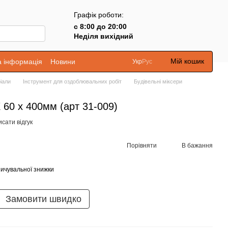
Графік роботи:
с 8:00 до 20:00
Неділя вихідний
Мій кошик
а інформація
Новини
Укр
Рус
іали
Інструмент для оздоблювальних робіт
Будівельні міксери
60 х 400мм (арт 31-009)
сати відгук
Порівняти
В бажання
ичувальної знижки
Замовити швидко