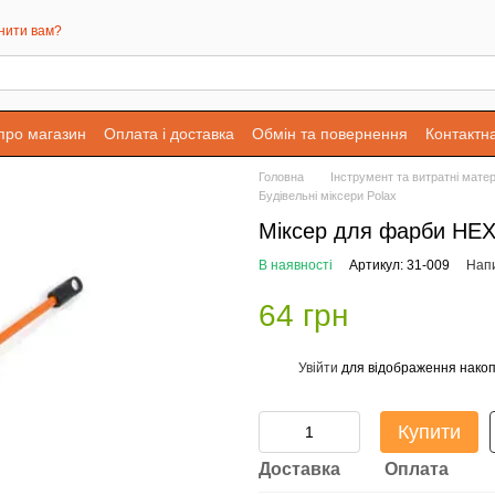
нити вам?
 про магазин
Оплата і доставка
Обмін та повернення
Контактн
Головна
Інструмент та витратні матер
Будівельні міксери Polax
Міксер для фарби HEX 
В наявності
Артикул: 31-009
Напи
64 грн
Увійти
для відображення накоп
%
Купити
Доставка
Оплата