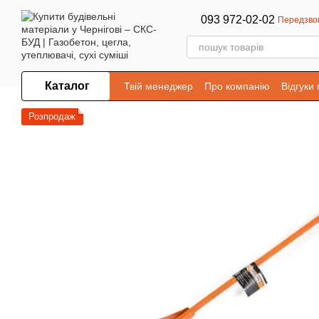
Перейти до основного контенту
093 972-02-02
Передзво
Каталог
Твій менеджер
Про компанію
Відгуки
Розпродаж