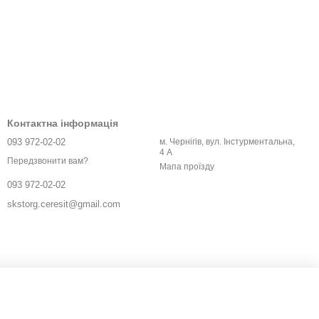
Контактна інформація
093 972-02-02
м. Чернігів, вул. Інстурментальна,
4 А
Передзвонити вам?
Мапа проїзду
093 972-02-02
skstorg.ceresit@gmail.com